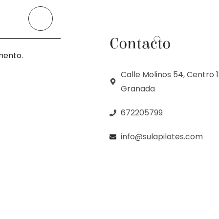
Contacto
mento.
Calle Molinos 54, Centro 
Granada
672205799
info@sulapilates.com